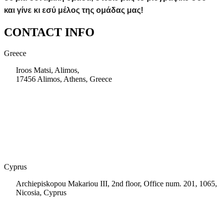
και γίνε κι εσύ μέλος της ομάδας μας!
CONTACT INFO
Greece
Iroos Matsi, Alimos,
17456 Alimos, Athens, Greece
+30 210 9604200
info@msps.net
Cyprus
Archiepiskopou Makariou III, 2nd floor, Office num. 201, 1065,
Nicosia, Cyprus
+35 722 661 516