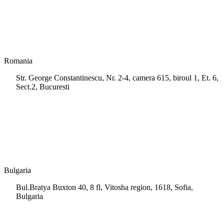
info.cy@msps.net
Romania
Str. George Constantinescu, Nr. 2-4, camera 615, biroul 1, Et. 6,
Sect.2, Bucuresti
+40 728 202 924
info.ro@msps.net
Bulgaria
Bul.Bratya Buxton 40, 8 fl, Vitosha region, 1618, Sofia,
Bulgaria
+02 854 8139